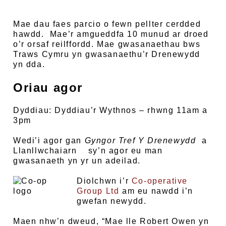
Mae dau faes parcio o fewn pellter cerdded
hawdd. Mae’r amgueddfa 10 munud ar droed
o’r orsaf reilffordd. Mae gwasanaethau bws
Traws Cymru yn gwasanaethu’r Drenewydd
yn dda.
Oriau agor
Dyddiau: Dyddiau’r Wythnos – rhwng 11am a
3pm
Wedi’i agor gan
Gyngor Tref
Y Drenewydd
a
Llanllwchaiarn sy’n agor eu man
gwasanaeth yn yr un adeilad.
Diolchwn i’r
Co-operative
Group Ltd
am eu nawdd i’n
gwefan newydd.
Maen nhw’n dweud, “Mae lle Robert Owen yn