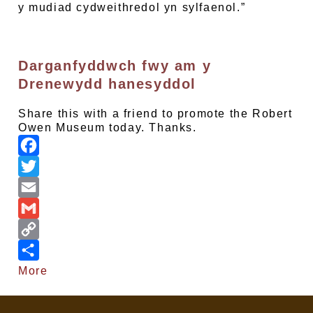
y mudiad cydweithredol yn sylfaenol.”
Darganfyddwch fwy am y
Drenewydd hanesyddol
Share this with a friend to promote the Robert
Owen Museum today. Thanks.
F
a
T
c
w
E
e
i
m
G
b
t
a
m
C
o
t
i
a
o
More
o
e
l
i
p
k
r
l
y