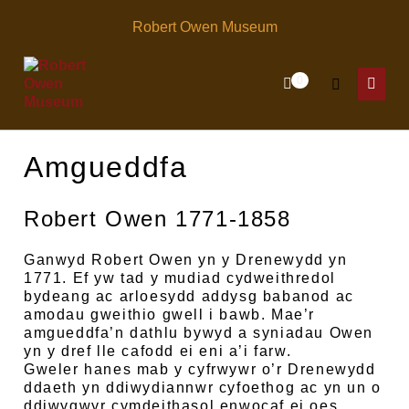
Skip
Robert Owen Museum
to
content
Items
0
Shopping
Search
in
Menu
Cart
Cart
Toggle
Toggl
Amgueddfa
Robert Owen 1771-1858
Ganwyd Robert Owen yn y Drenewydd yn
1771. Ef yw tad y mudiad cydweithredol
bydeang ac arloesydd addysg babanod ac
amodau gweithio gwell i bawb. Mae’r
amgueddfa’n dathlu bywyd a syniadau Owen
yn y dref lle cafodd ei eni a’i farw.
Gweler hanes mab y cyfrwywr o’r Drenewydd
ddaeth yn ddiwydiannwr cyfoethog ac yn un o
ddiwygwyr cymdeithasol enwocaf ei oes.