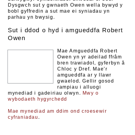
Dysgwch sut y gwnaeth Owen wella bywyd y
bobl gyffredin a sut mae ei syniadau yn
parhau yn bwysig.
Sut i ddod o hyd i amgueddfa Robert
Owen
Mae Amgueddfa Robert
Owen yn yr adeilad ffrâm
bren trawiadol, gyferbyn â
Chloc y Dref. Mae’r
amgueddfa ar y llawr
gwaelod. Gellir gosod
rampiau i alluogi
mynediad i gadeiriau olwyn.
Mwy o
wybodaeth hygyrchedd
Mae mynediad am ddim ond croesewir
cyfraniadau
.